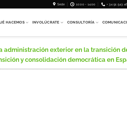
Sede
10:00 - 14:00
+ 34 91 543 4
UÉ HACEMOS
INVOLÚCRATE
CONSULTORÍA
COMUNICAC
dministración exterior en la transición de 
nsición y consolidación democrática en España