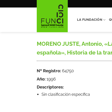
Saltar
al
contenido
LA FUNDACIÓN
Q
MORENO JUSTE, Antonio, «La a
española», Historia de la tra
Nº Registro:
64750
Año:
1996
Descriptores:
Sin clasificación específica