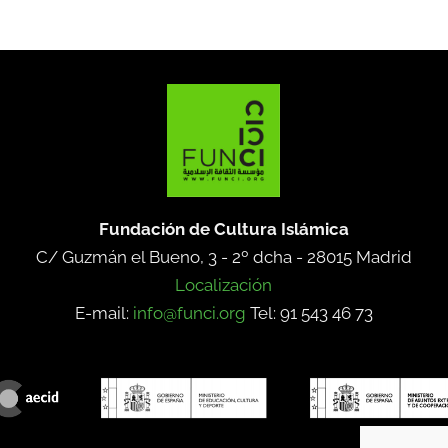
Fundación de Cultura Islámica
C/ Guzmán el Bueno, 3 - 2º dcha -
28015 Madrid
Localización
E-mail:
info@funci.org
Tel: 91 543 46 73