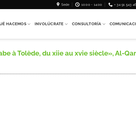
Sede
10:00 - 14:00
+ 34 91 543 4
UÉ HACEMOS
INVOLÚCRATE
CONSULTORÍA
COMUNICAC
e à Tolède, du xiie au xvie siècle», Al-Qan