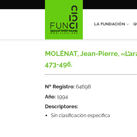
Saltar
al
contenido
LA FUNDACIÓN
Q
MOLÉNAT, Jean-Pierre, «L’arab
473-496.
Nº Registro:
64698
Año:
1994
Descriptores:
Sin clasificación específica