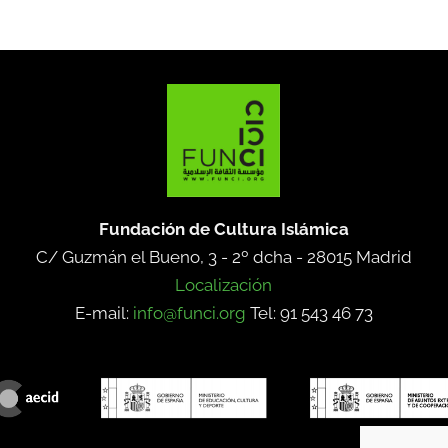
Fundación de Cultura Islámica
C/ Guzmán el Bueno, 3 - 2º dcha -
28015 Madrid
Localización
E-mail:
info@funci.org
Tel: 91 543 46 73