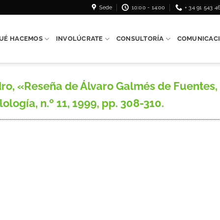
Sede
10:00 - 14:00
+ 34 91 543 4
UÉ HACEMOS
INVOLÚCRATE
CONSULTORÍA
COMUNICAC
, «Reseña de Álvaro Galmés de Fuentes, R
lología, n.º 11, 1999, pp. 308-310.