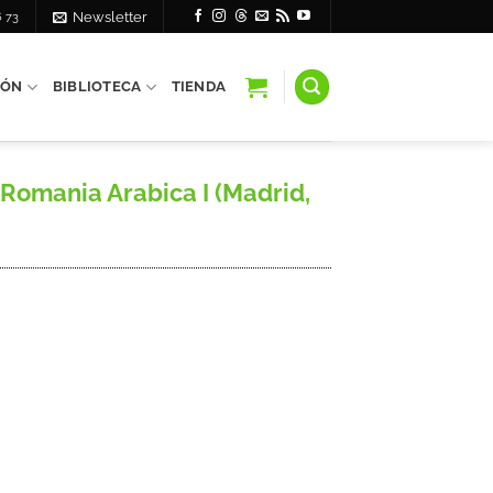
6 73
Newsletter
IÓN
BIBLIOTECA
TIENDA
omania Arabica I (Madrid,