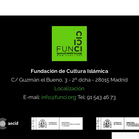
Fundación de Cultura Islámica
C/ Guzmán el Bueno, 3 - 2º dcha -
28015 Madrid
Localización
E-mail:
info@funci.org
Tel: 91 543 46 73