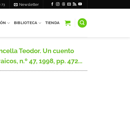
6 73
Newsletter
IÓN
BIBLIOTECA
TIENDA
cella Teodor. Un cuento
os, n.º 47, 1998, pp. 472...