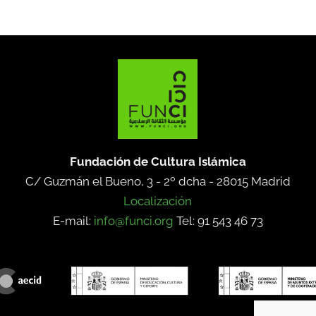
Fundación de Cultura Islámica
C/ Guzmán el Bueno, 3 - 2º dcha -
28015 Madrid
Localización
E-mail:
info@funci.org
Tel: 91 543 46 73