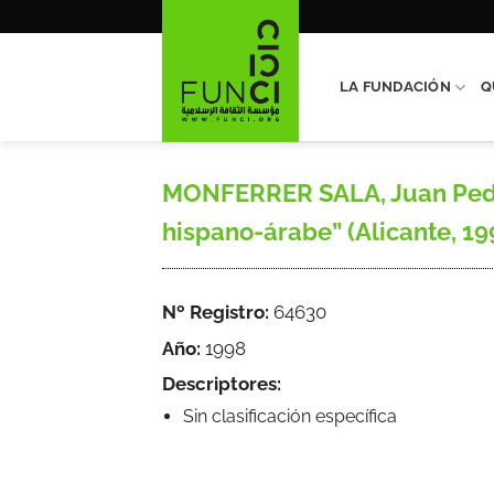
Saltar
al
contenido
LA FUNDACIÓN
Q
MONFERRER SALA, Juan Pedro
hispano-árabe” (Alicante, 199
Nº Registro:
64630
Año:
1998
Descriptores:
Sin clasificación específica