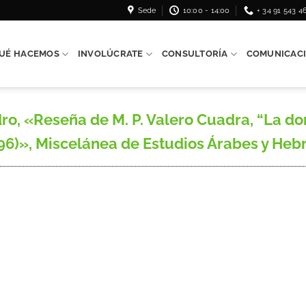
Sede
10:00 - 14:00
+ 34 91 543 4
UÉ HACEMOS
INVOLÚCRATE
CONSULTORÍA
COMUNICAC
, «Reseña de M. P. Valero Cuadra, “La don
6)», Miscelánea de Estudios Árabes y Hebraic