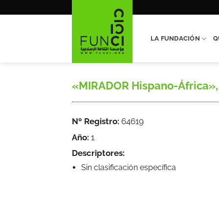
Saltar
al
contenido
LA FUNDACIÓN
Q
«MIRADOR Hispano-África», Co
Nº Registro:
64619
Año:
1
Descriptores:
Sin clasificación específica