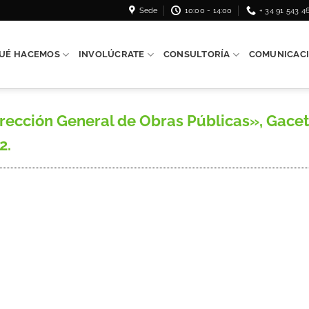
Sede
10:00 - 14:00
+ 34 91 543 4
UÉ HACEMOS
INVOLÚCRATE
CONSULTORÍA
COMUNICAC
cción General de Obras Públicas», Gaceta
2.