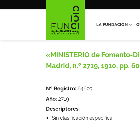
Saltar
al
contenido
LA FUNDACIÓN
Q
«MINISTERIO de Fomento-Dire
Madrid, n.º 2719, 1910, pp. 60
Nº Registro:
64603
Año:
2719
Descriptores:
Sin clasificación específica