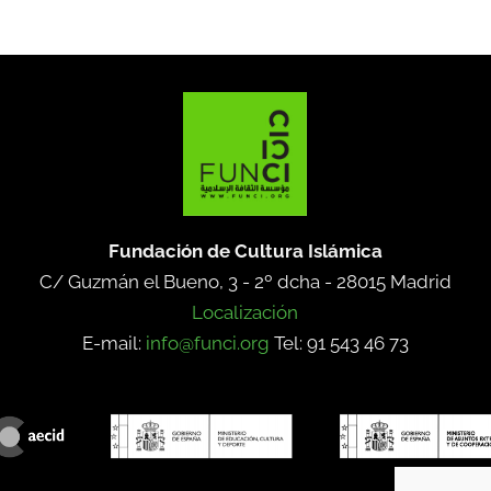
Fundación de Cultura Islámica
C/ Guzmán el Bueno, 3 - 2º dcha -
28015 Madrid
Localización
E-mail:
info@funci.org
Tel: 91 543 46 73