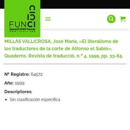
Saltar
al
contenido
MILLÁS VALLICROSA, José María, «El literalismo de
los traductores de la corte de Alfonso el Sabio»,
Quaderns. Revista de traducció, n.º 4, 1999, pp. 33-65.
Nº Registro:
64572
Año:
1999
Descriptores:
Sin clasificación específica