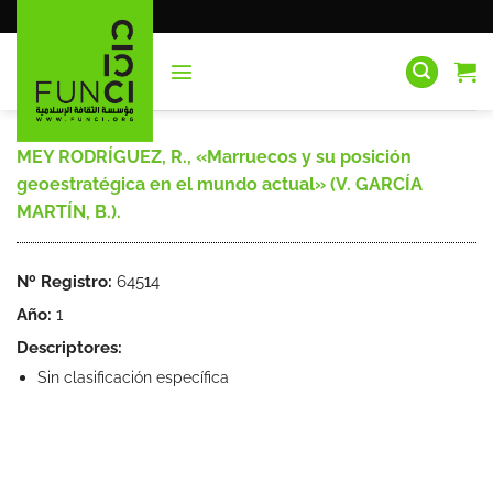
Saltar
al
contenido
MEY RODRÍGUEZ, R., «Marruecos y su posición
geoestratégica en el mundo actual» (V. GARCÍA
MARTÍN, B.).
Nº Registro:
64514
Año:
1
Descriptores:
Sin clasificación específica