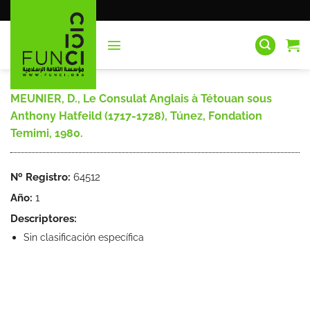
Saltar
al
contenido
MEUNIER, D., Le Consulat Anglais à Tétouan sous
Anthony Hatfeild (1717-1728), Túnez, Fondation
Temimi, 1980.
Nº Registro:
64512
Año:
1
Descriptores:
Sin clasificación específica