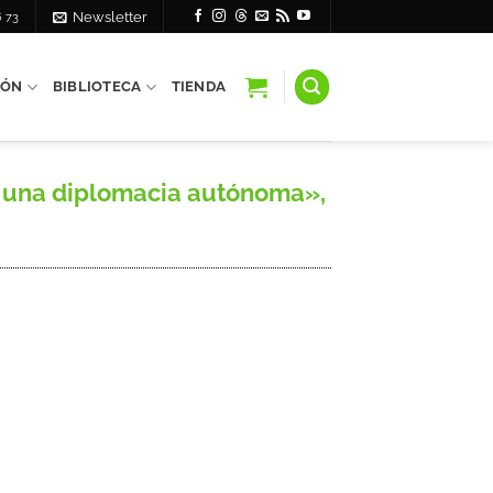
6 73
Newsletter
IÓN
BIBLIOTECA
TIENDA
e una diplomacia autónoma»,