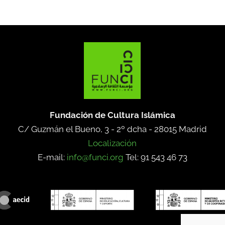
Fundación de Cultura Islámica
C/ Guzmán el Bueno, 3 - 2º dcha -
28015 Madrid
Localización
E-mail:
info@funci.org
Tel: 91 543 46 73