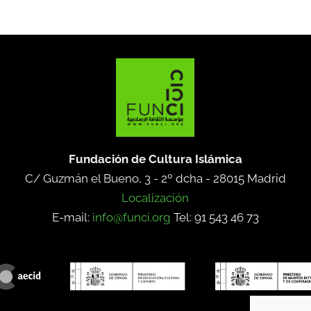
Fundación de Cultura Islámica
C/ Guzmán el Bueno, 3 - 2º dcha -
28015 Madrid
Localización
E-mail:
info@funci.org
Tel: 91 543 46 73