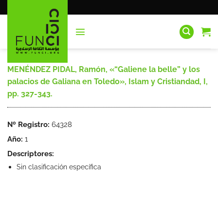
Saltar
al
contenido
MENÉNDEZ PIDAL, Ramón, «“Galiene la belle” y los
palacios de Galiana en Toledo», Islam y Cristiandad, I,
pp. 327-343.
Nº Registro:
64328
Año:
1
Descriptores:
Sin clasificación específica