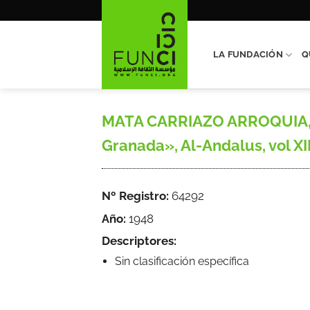
Saltar
al
contenido
LA FUNDACIÓN
Q
MATA CARRIAZO ARROQUIA, Jua
Granada», Al-Andalus, vol XIII
Nº Registro:
64292
Año:
1948
Descriptores:
Sin clasificación específica