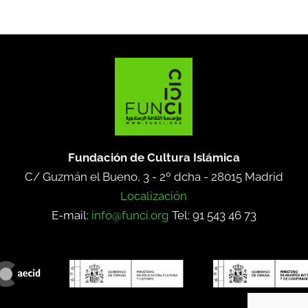
Fundación de Cultura Islámica
C/ Guzmán el Bueno, 3 - 2º dcha -
28015 Madrid
Localización
E-mail:
info@funci.org
Tel: 91 543 46 73