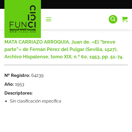
Saltar
al
contenido
MATA CARRIAZO ARROQUIA, Juan de, «El “breve
parte”» de Fernán Pérez del Pulgar (Sevilla, 1527),
Archivo Hispalense, tomo XIX, n.º 60, 1953, pp. 51-74.
Nº Registro:
64239
Año:
1953
Descriptores:
Sin clasificación específica