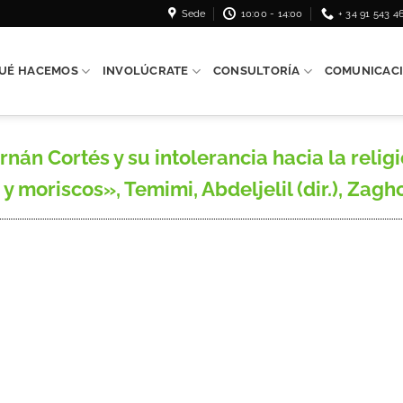
Sede
10:00 - 14:00
+ 34 91 543 4
UÉ HACEMOS
INVOLÚCRATE
CONSULTORÍA
COMUNICAC
án Cortés y su intolerancia hacia la religi
y moriscos», Temimi, Abdeljelil (dir.), Zagh