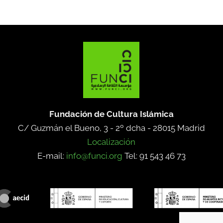
Fundación de Cultura Islámica
C/ Guzmán el Bueno, 3 - 2º dcha -
28015 Madrid
Localización
E-mail:
info@funci.org
Tel: 91 543 46 73