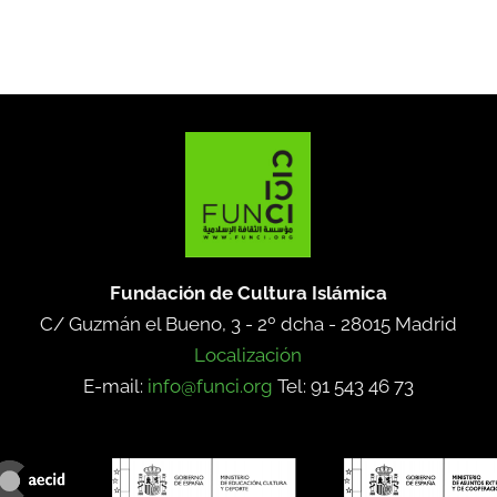
Fundación de Cultura Islámica
C/ Guzmán el Bueno, 3 - 2º dcha -
28015 Madrid
Localización
E-mail:
info@funci.org
Tel: 91 543 46 73