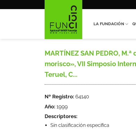
Saltar
al
contenido
LA FUNDACIÓN
Q
MARTÍNEZ SAN PEDRO, M.ª de
morisco», VII Simposio Inter
Teruel, C...
Nº Registro:
64140
Año:
1999
Descriptores:
Sin clasificación específica