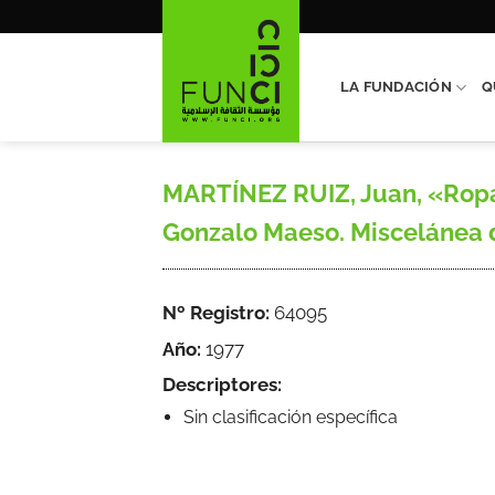
Saltar
al
contenido
LA FUNDACIÓN
Q
MARTÍNEZ RUIZ, Juan, «Ropas
Gonzalo Maeso. Miscelánea de
Nº Registro:
64095
Año:
1977
Descriptores:
Sin clasificación específica