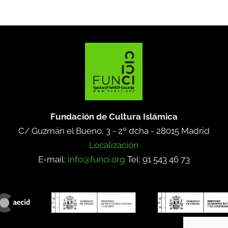
Fundación de Cultura Islámica
C/ Guzmán el Bueno, 3 - 2º dcha -
28015 Madrid
Localización
E-mail:
info@funci.org
Tel: 91 543 46 73