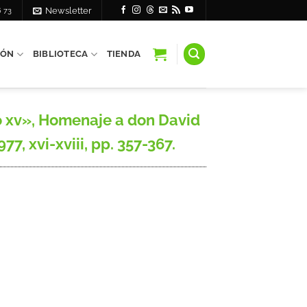
6 73
Newsletter
IÓN
BIBLIOTECA
TIENDA
o xv», Homenaje a don David
, xvi-xviii, pp. 357-367.