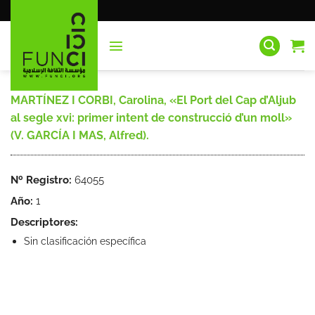
Saltar
al
contenido
MARTÍNEZ I CORBI, Carolina, «El Port del Cap d’Aljub
al segle xvi: primer intent de construcció d’un moll»
(V. GARCÍA I MAS, Alfred).
Nº Registro:
64055
Año:
1
Descriptores:
Sin clasificación específica