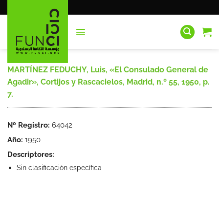
Saltar
al
contenido
MARTÍNEZ FEDUCHY, Luis, «El Consulado General de
Agadir», Cortijos y Rascacielos, Madrid, n.º 55, 1950, p.
7.
Nº Registro:
64042
Año:
1950
Descriptores:
Sin clasificación específica