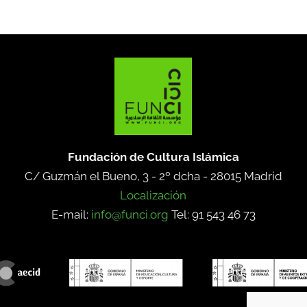
Fundación de Cultura Islámica
C/ Guzmán el Bueno, 3 - 2º dcha -
28015 Madrid
Localización
E-mail:
info@funci.org
Tel: 91 543 46 73