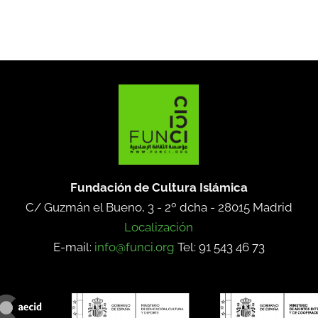
Fundación de Cultura Islámica
C/ Guzmán el Bueno, 3 - 2º dcha -
28015 Madrid
Localización
E-mail:
info@funci.org
Tel: 91 543 46 73