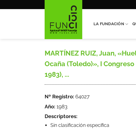
Saltar
al
contenido
LA FUNDACIÓN
Q
MARTÍNEZ RUIZ, Juan, «Huell
Ocaña (Toledo)», I Congreso 
1983), ...
Nº Registro:
64027
Año:
1983
Descriptores:
Sin clasificación específica