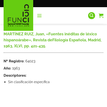
Saltar
al
contenido
MARTÍNEZ RUIZ, Juan, «Fuentes inéditas de léxico
hispanoárabe», Revista deFilología Española, Madrid,
1963, XLVI, pp. 421-435.
Nº Registro:
64023
Año:
1963
Descriptores:
Sin clasificación específica