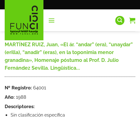
Saltar
al
contenido
MARTÍNEZ RUIZ, Juan, «El ár. “andar” (era), “unaydar”
(erilla), “anadir” (eras), en la toponimia menor
granadina», Homenaje póstumo al Prof. D. Julio
Fernández Sevilla. Lingüística...
Nº Registro:
64001
Año:
1988
Descriptores:
Sin clasificación específica