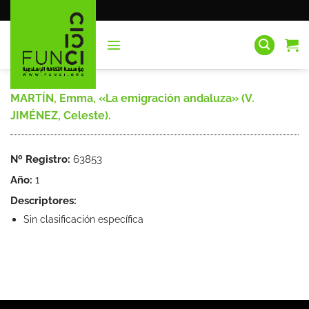
Saltar
al
contenido
MARTÍN, Emma, «La emigración andaluza» (V.
JIMÉNEZ, Celeste).
Nº Registro:
63853
Año:
1
Descriptores:
Sin clasificación específica