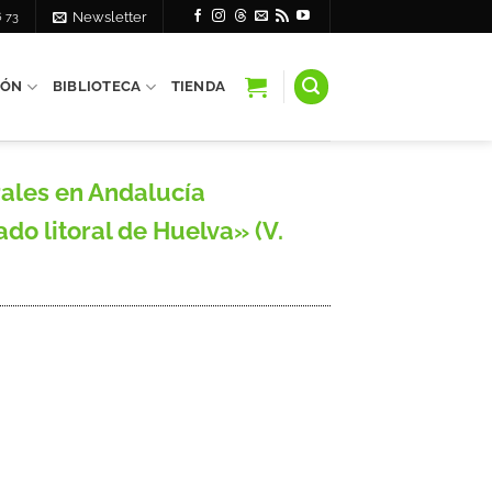
6 73
Newsletter
IÓN
BIBLIOTECA
TIENDA
rales en Andalucía
do litoral de Huelva» (V.