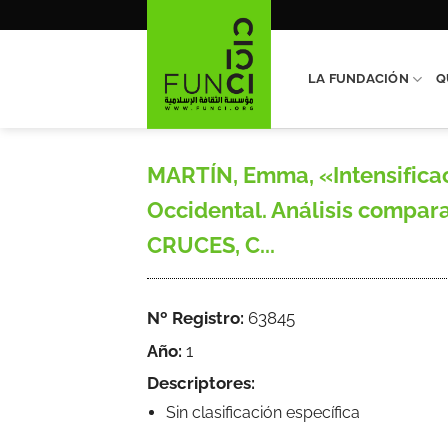
Saltar
al
contenido
LA FUNDACIÓN
Q
MARTÍN, Emma, «Intensificac
Occidental. Análisis compara
CRUCES, C...
Nº Registro:
63845
Año:
1
Descriptores:
Sin clasificación específica