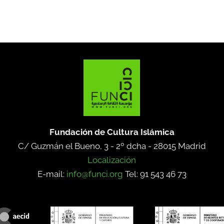
Fundación de Cultura Islámica
C/ Guzmán el Bueno, 3 - 2º dcha -
28015 Madrid
Localización
E-mail:
info@funci.org
Tel: 91 543 46 73