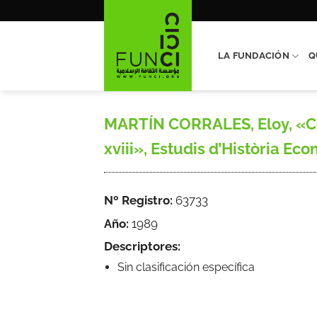
Saltar
al
contenido
LA FUNDACIÓN
Q
MARTÍN CORRALES, Eloy, «Cer
xviii», Estudis d’Història Eco
Nº Registro:
63733
Año:
1989
Descriptores:
Sin clasificación específica