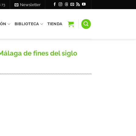
6 73
Newsletter
IÓN
BIBLIOTECA
TIENDA
álaga de fines del siglo