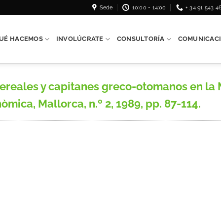
Sede
10:00 - 14:00
+ 34 91 543 4
UÉ HACEMOS
INVOLÚCRATE
CONSULTORÍA
COMUNICAC
eales y capitanes greco-otomanos en la M
nòmica, Mallorca, n.º 2, 1989, pp. 87-114.