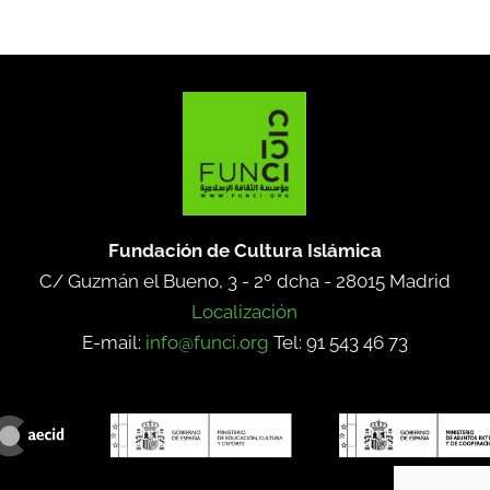
Fundación de Cultura Islámica
C/ Guzmán el Bueno, 3 - 2º dcha -
28015 Madrid
Localización
E-mail:
info@funci.org
Tel: 91 543 46 73