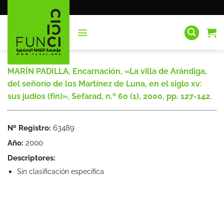
Saltar
al
contenido
MARÍN PADILLA, Encarnación, «La villa de Arándiga,
del señorío de los Martínez de Luna, en el siglo xv:
sus judíos (fin)», Sefarad, n.º 60 (1), 2000, pp. 127-142.
Nº Registro:
63489
Año:
2000
Descriptores:
Sin clasificación específica