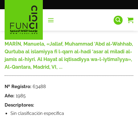
Saltar
al
contenido
MARÍN, Manuela, «Jallaf, Muhammad ‘Abd al-Wahhab,
Qurtuba al islamiyya fi l-qarn al-hadi ‘asar al miladi al-
jamis al-hiyri. Al Hayat al iqtisadiyya wa-l-iytima’iyya»,
Al-Qantara, Madrid, VI, ...
Nº Registro:
63488
Año:
1985
Descriptores:
Sin clasificación específica