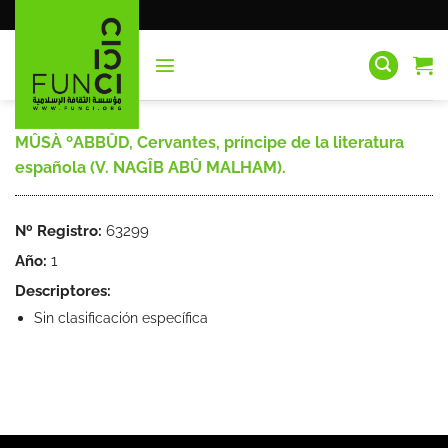
Saltar
al
contenido
MÛSÀ ºABBÛD, Cervantes, príncipe de la literatura
española (V. NAGÎB ABÛ MALHAM).
Nº Registro:
63299
Año:
1
Descriptores:
Sin clasificación específica