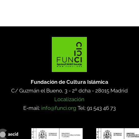
Fundación de Cultura Islámica
C/ Guzmán el Bueno, 3 - 2º dcha -
28015 Madrid
Localización
E-mail:
info@funci.org
Tel: 91 543 46 73