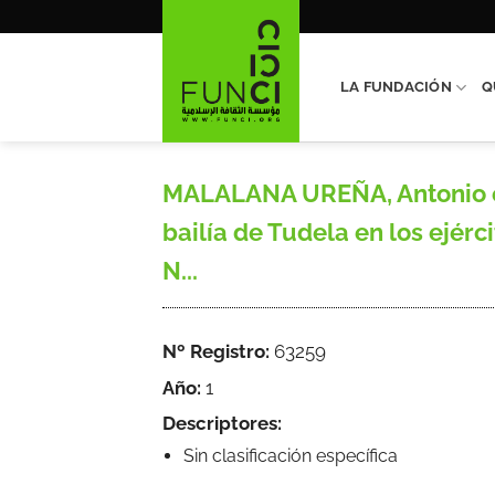
Saltar
al
contenido
LA FUNDACIÓN
Q
MALALANA UREÑA, Antonio e 
bailía de Tudela en los ejérc
N...
Nº Registro:
63259
Año:
1
Descriptores:
Sin clasificación específica