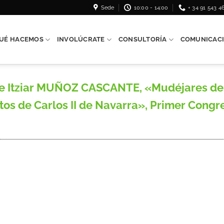
Sede
10:00 - 14:00
+ 34 91 543 4
UÉ HACEMOS
INVOLÚCRATE
CONSULTORÍA
COMUNICAC
Itziar MUÑOZ CASCANTE, «Mudéjares de la
itos de Carlos II de Navarra», Primer Congr