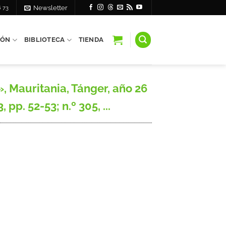
6 73
Newsletter
IÓN
BIBLIOTECA
TIENDA
Mauritania, Tánger, año 26
pp. 52-53; n.º 305, ...