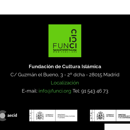
Fundación de Cultura Islámica
C/ Guzmán el Bueno, 3 - 2º dcha -
28015 Madrid
Localización
E-mail:
info@funci.org
Tel: 91 543 46 73