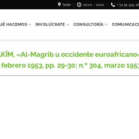
Sede
10:00 - 14:00
+ 34 91 543 4
UÉ HACEMOS
INVOLÚCRATE
CONSULTORÍA
COMUNICAC
 «Al-Magrib u occidente euroafricano», 
febrero 1953, pp. 29-30; n.º 304, marzo 1953, 