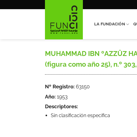
Saltar
al
contenido
LA FUNDACIÓN
Q
MUHAMMAD IBN ºAZZÛZ HAKÎM,
(figura como año 25), n.º 303, 
Nº Registro:
63150
Año:
1953
Descriptores:
Sin clasificación específica