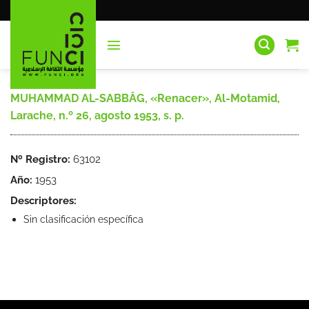
Saltar
al
contenido
MUHAMMAD AL-SABBÂG, «Renacer», Al-Motamid,
Larache, n.º 26, agosto 1953, s. p.
Nº Registro:
63102
Año:
1953
Descriptores:
Sin clasificación específica