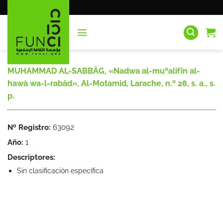
Saltar
al
contenido
MUHAMMAD AL-SABBÂG, «Nadwa al-muªalifîn al-
hawà wa-l-rabâd», Al-Motamid, Larache, n.º 28, s. a., s.
p.
Nº Registro:
63092
Año:
1
Descriptores:
Sin clasificación específica