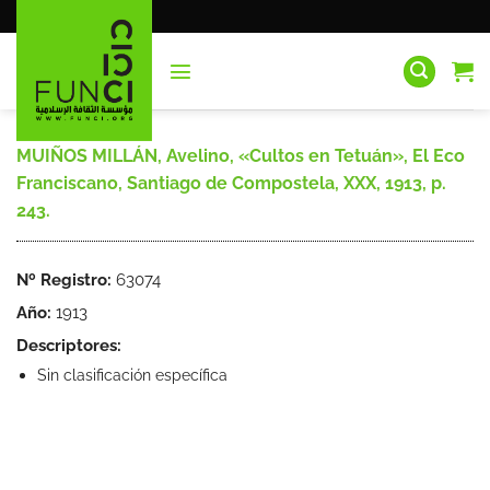
Saltar
al
contenido
MUIÑOS MILLÁN, Avelino, «Cultos en Tetuán», El Eco
Franciscano, Santiago de Compostela, XXX, 1913, p.
243.
Nº Registro:
63074
Año:
1913
Descriptores:
Sin clasificación específica