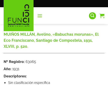
Saltar
al
contenido
MUIÑOS MILLÁN, Avelino, «Babuchas morunas», El
Eco Franciscano, Santiago de Compostela, 1931,
XLVIII, p. 520.
Nº Registro:
63065
Año:
1931
Descriptores:
Sin clasificación específica