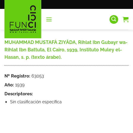
Saltar
al
contenido
MUHAMMAD MUSTAFÀ ZIYÂDA, Rihlat Ibn Gubayr wa-
Rihlat Ibn Battuta, El Cairo, 1939, Instituto Muley el-
Hasan, s. p. (texto árabe).
Nº Registro:
63053
Año:
1939
Descriptores:
Sin clasificación específica