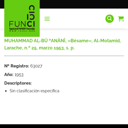
Saltar
al
contenido
MUHAMMAD AL-BÛ ºANÂNÎ, «Bésame», Al-Motamid,
Larache, n.º 25, marzo 1953, s. p.
Nº Registro:
63027
Año:
1953
Descriptores:
Sin clasificación específica