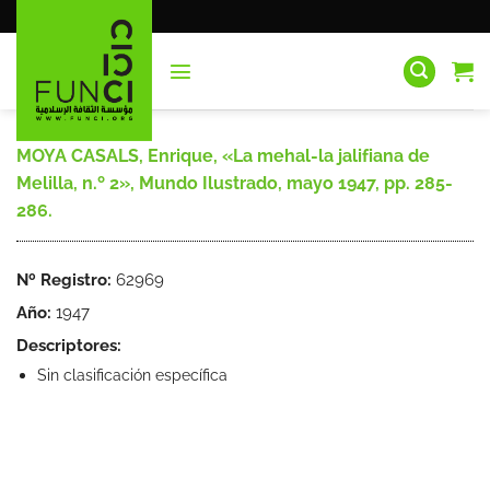
Saltar
al
contenido
MOYA CASALS, Enrique, «La mehal-la jalifiana de
Melilla, n.º 2», Mundo Ilustrado, mayo 1947, pp. 285-
286.
Nº Registro:
62969
Año:
1947
Descriptores:
Sin clasificación específica