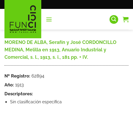
Saltar
al
contenido
MORENO DE ALBA, Serafín y José CORDONCILLO
MEDINA, Melilla en 1913, Anuario Industrial y
Comercial, s. l., 1913, s. i., 181 pp. + IV.
Nº Registro:
62894
Año:
1913
Descriptores:
Sin clasificación específica