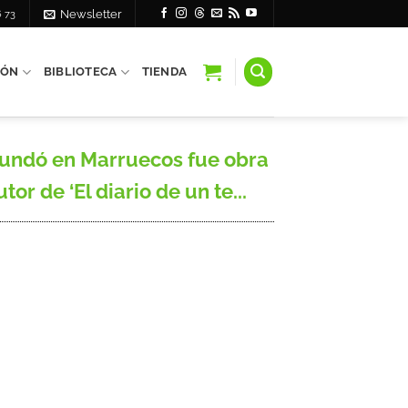
6 73
Newsletter
IÓN
BIBLIOTECA
TIENDA
fundó en Marruecos fue obra
r de ‘El diario de un te...