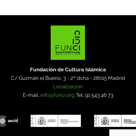
Fundación de Cultura Islámica
C/ Guzmán el Bueno, 3 - 2º dcha -
28015 Madrid
Localización
E-mail:
info@funci.org
Tel: 91 543 46 73