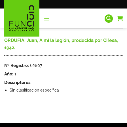
Saltar
al
contenido
ORDUFIA, Juan, A mí la legión, producida por Cifesa,
1942.
Nº Registro:
62807
Año:
1
Descriptores:
Sin clasificación específica