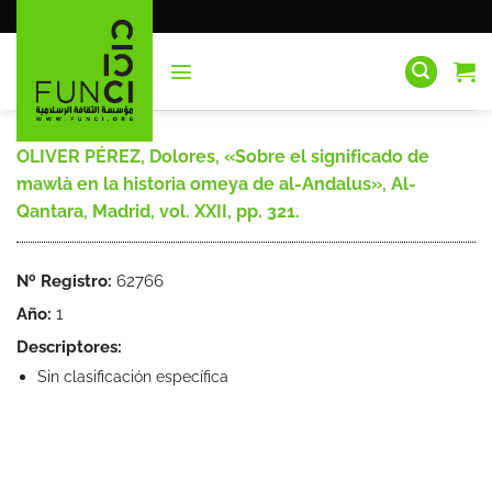
Saltar
al
contenido
OLIVER PÉREZ, Dolores, «Sobre el significado de
mawlà en la historia omeya de al-Andalus», Al-
Qantara, Madrid, vol. XXII, pp. 321.
Nº Registro:
62766
Año:
1
Descriptores:
Sin clasificación específica