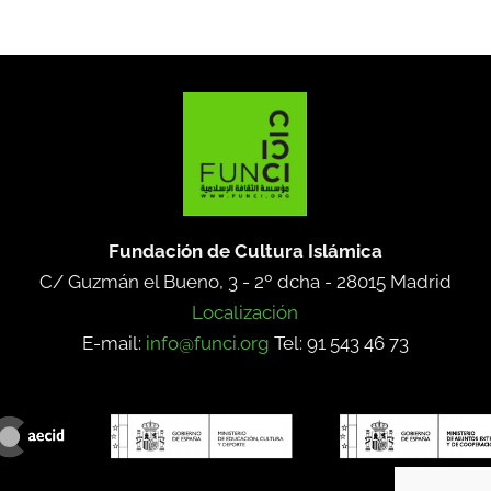
Fundación de Cultura Islámica
C/ Guzmán el Bueno, 3 - 2º dcha -
28015 Madrid
Localización
E-mail:
info@funci.org
Tel: 91 543 46 73