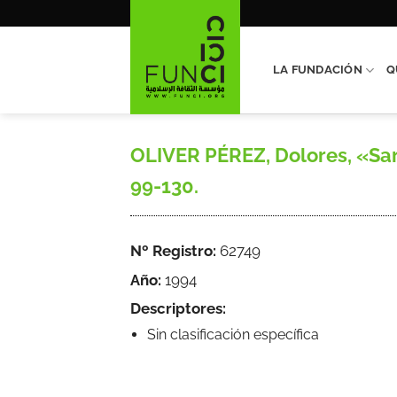
Saltar
al
contenido
LA FUNDACIÓN
Q
OLIVER PÉREZ, Dolores, «Sarr
99-130.
Nº Registro:
62749
Año:
1994
Descriptores:
Sin clasificación específica