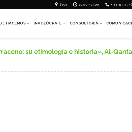
Sede
10:00 - 14:00
+ 34 91 543 4
UÉ HACEMOS
INVOLÚCRATE
CONSULTORÍA
COMUNICAC
aceno: su etimología e historia», Al-Qantara