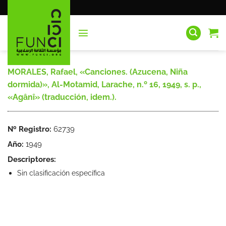
Saltar
al
contenido
MORALES, Rafael, «Canciones. (Azucena, Niña
dormida)», Al-Motamid, Larache, n.º 16, 1949, s. p.,
«Agânî» (traducción, idem.).
Nº Registro:
62739
Año:
1949
Descriptores:
Sin clasificación específica