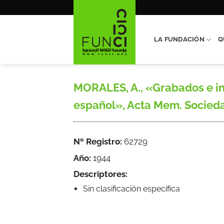
Saltar
al
contenido
LA FUNDACIÓN
Q
MORALES, A., «Grabados e ins
español», Acta Mem. Sociedad
Nº Registro:
62729
Año:
1944
Descriptores:
Sin clasificación específica