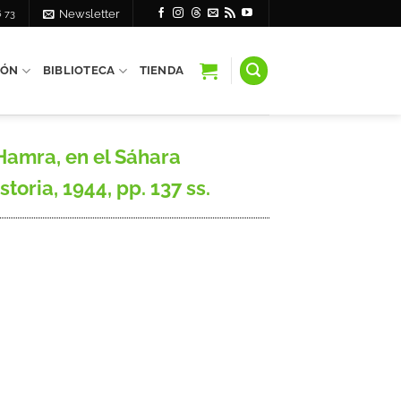
6 73
Newsletter
IÓN
BIBLIOTECA
TIENDA
Hamra, en el Sáhara
oria, 1944, pp. 137 ss.