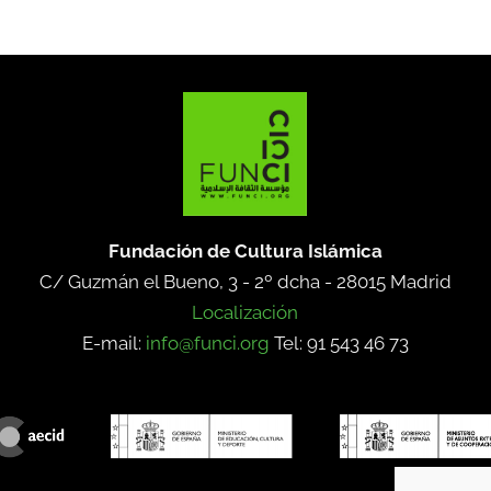
Fundación de Cultura Islámica
C/ Guzmán el Bueno, 3 - 2º dcha -
28015 Madrid
Localización
E-mail:
info@funci.org
Tel: 91 543 46 73