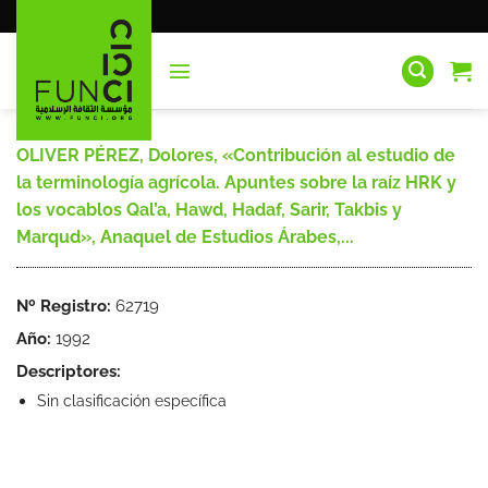
Saltar
al
contenido
OLIVER PÉREZ, Dolores, «Contribución al estudio de
la terminología agrícola. Apuntes sobre la raíz HRK y
los vocablos Qal’a, Hawd, Hadaf, Sarir, Takbis y
Marqud», Anaquel de Estudios Árabes,...
Nº Registro:
62719
Año:
1992
Descriptores:
Sin clasificación específica