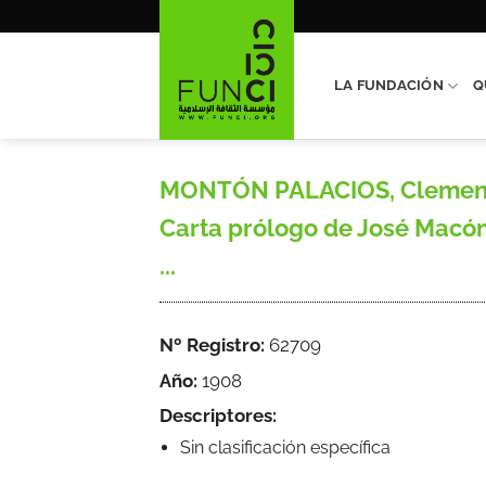
Saltar
al
contenido
LA FUNDACIÓN
Q
MONTÓN PALACIOS, Clemente,
Carta prólogo de José Macón.
...
Nº Registro:
62709
Año:
1908
Descriptores:
Sin clasificación específica