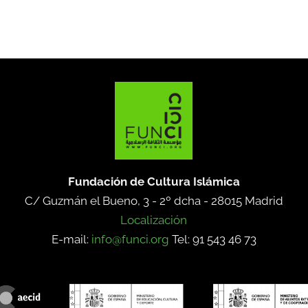
Fundación de Cultura Islámica
C/ Guzmán el Bueno, 3 - 2º dcha -
28015 Madrid
Localización
E-mail:
info@funci.org
Tel: 91 543 46 73