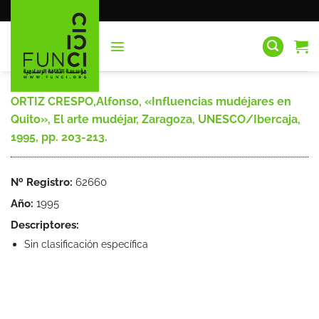
Saltar
al
contenido
ORTIZ CRESPO,Alfonso, «Influencias mudéjares en
Quito», El arte mudéjar, Zaragoza, UNESCO/Ibercaja,
1995, pp. 203-213.
Nº Registro:
62660
Año:
1995
Descriptores:
Sin clasificación específica