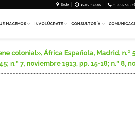
Sede
10:00 - 14:00
+ 34 91 543 4
UÉ HACEMOS
INVOLÚCRATE
CONSULTORÍA
COMUNICAC
 colonial», África Española, Madrid, n.º 5,
45; n.º 7, noviembre 1913, pp. 15-18; n.º 8, n