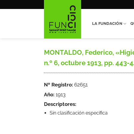
Saltar
al
contenido
LA FUNDACIÓN
Q
MONTALDO, Federico, «Higiene
n.º 6, octubre 1913, pp. 443-4
Nº Registro:
62651
Año:
1913
Descriptores:
Sin clasificación específica