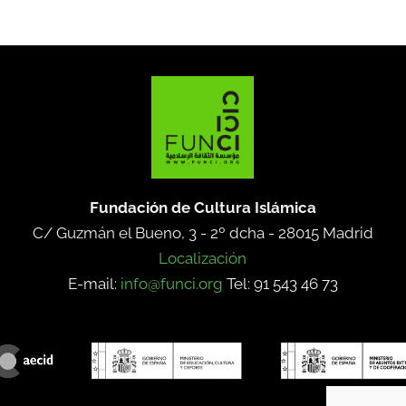
Fundación de Cultura Islámica
C/ Guzmán el Bueno, 3 - 2º dcha -
28015 Madrid
Localización
E-mail:
info@funci.org
Tel: 91 543 46 73