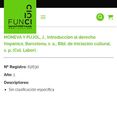
Saltar
al
contenido
MONEVA Y PUJOL, J., Introducción al derecho
hispánico, Barcelona, s. a., Bibl. de iniciación cultural,
s. p. (Col. Labor).
Nº Registro:
62630
Año:
1
Descriptores:
Sin clasificación específica